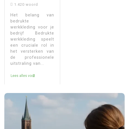
1.420 woord
Het belang van
bedrukte
werkkleding voor je
bedrijf Bedrukte
werkkleding speelt
een cruciale rol in
het versterken van
de professionele
uitstraling van...
Lees alles voor