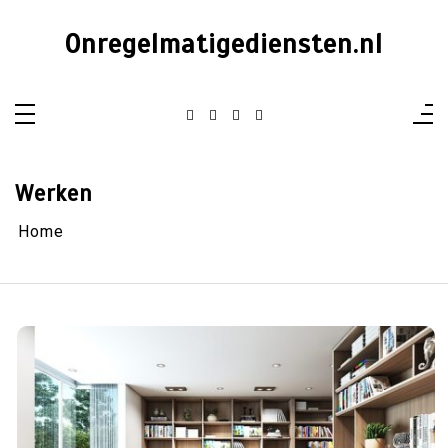
Ga
naar
Onregelmatigediensten.nl
de
inhoud
Werken
Home